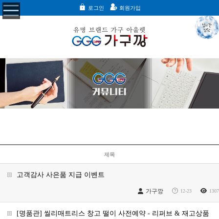
로그인
회원가입
제목
고객감사 사은품 지급 이벤트
가구깡
12-23
1307
[명품관] 씰리매트리스 창고 떨이 사전예약 - 리퍼브 & 재고상품